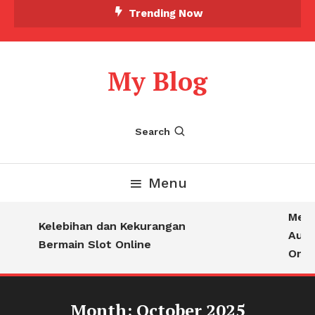
Skip
Trending Now
To
Content
My Blog
Search
Menu
Menga
Kelebihan dan Kekurangan
Auto-
Bermain Slot Online
Onlin
Month:
October 2025