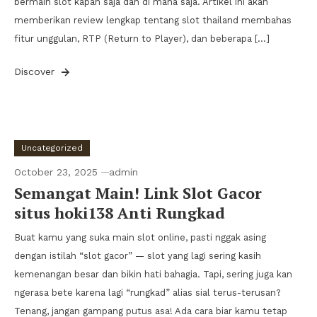
bermain slot kapan saja dan di mana saja. Artikel ini akan
memberikan review lengkap tentang slot thailand membahas
fitur unggulan, RTP (Return to Player), dan beberapa […]
Discover
Uncategorized
October 23, 2025
admin
Semangat Main! Link Slot Gacor
situs hoki138 Anti Rungkad
Buat kamu yang suka main slot online, pasti nggak asing
dengan istilah “slot gacor” — slot yang lagi sering kasih
kemenangan besar dan bikin hati bahagia. Tapi, sering juga kan
ngerasa bete karena lagi “rungkad” alias sial terus-terusan?
Tenang, jangan gampang putus asa! Ada cara biar kamu tetap