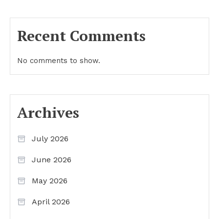
Recent Comments
No comments to show.
Archives
July 2026
June 2026
May 2026
April 2026