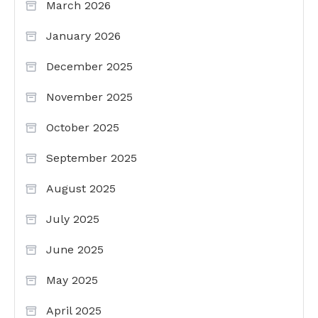
March 2026
January 2026
December 2025
November 2025
October 2025
September 2025
August 2025
July 2025
June 2025
May 2025
April 2025