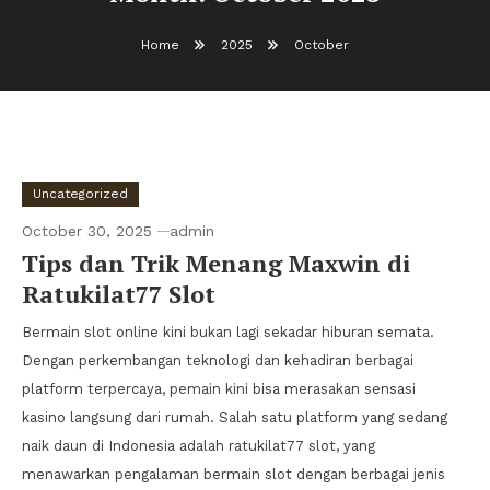
Home
2025
October
Uncategorized
October 30, 2025
admin
Tips dan Trik Menang Maxwin di
Ratukilat77 Slot
Bermain slot online kini bukan lagi sekadar hiburan semata.
Dengan perkembangan teknologi dan kehadiran berbagai
platform terpercaya, pemain kini bisa merasakan sensasi
kasino langsung dari rumah. Salah satu platform yang sedang
naik daun di Indonesia adalah ratukilat77 slot, yang
menawarkan pengalaman bermain slot dengan berbagai jenis