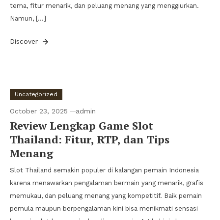
tema, fitur menarik, dan peluang menang yang menggiurkan.
Namun, […]
Discover
Uncategorized
October 23, 2025
admin
Review Lengkap Game Slot
Thailand: Fitur, RTP, dan Tips
Menang
Slot Thailand semakin populer di kalangan pemain Indonesia
karena menawarkan pengalaman bermain yang menarik, grafis
memukau, dan peluang menang yang kompetitif. Baik pemain
pemula maupun berpengalaman kini bisa menikmati sensasi