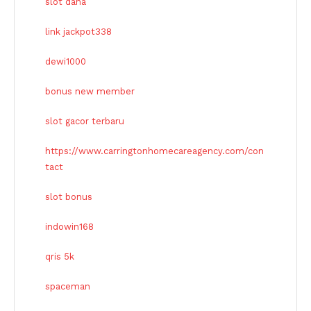
slot dana
link jackpot338
dewi1000
bonus new member
slot gacor terbaru
https://www.carringtonhomecareagency.com/con
tact
slot bonus
indowin168
qris 5k
spaceman