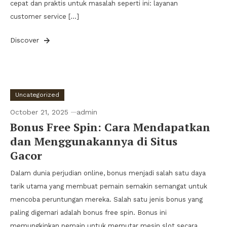
cepat dan praktis untuk masalah seperti ini: layanan
customer service […]
Discover
Uncategorized
October 21, 2025
admin
Bonus Free Spin: Cara Mendapatkan
dan Menggunakannya di Situs
Gacor
Dalam dunia perjudian online, bonus menjadi salah satu daya
tarik utama yang membuat pemain semakin semangat untuk
mencoba peruntungan mereka. Salah satu jenis bonus yang
paling digemari adalah bonus free spin. Bonus ini
memungkinkan pemain untuk memutar mesin slot secara