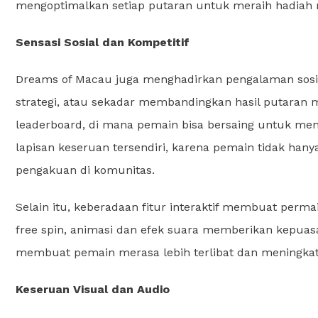
mengoptimalkan setiap putaran untuk meraih hadiah
Sensasi Sosial dan Kompetitif
Dreams of Macau juga menghadirkan pengalaman sosia
strategi, atau sekadar membandingkan hasil putaran
leaderboard, di mana pemain bisa bersaing untuk mend
lapisan keseruan tersendiri, karena pemain tidak hanya
pengakuan di komunitas.
Selain itu, keberadaan fitur interaktif membuat perma
free spin, animasi dan efek suara memberikan kepuasan t
membuat pemain merasa lebih terlibat dan meningkat
Keseruan Visual dan Audio