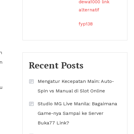
dewa1000 link
alternatif
fyp138
h
an
Recent Posts
Mengatur Kecepatan Main: Auto-
au
Spin vs Manual di Slot Online
Studio MG Live Manila: Bagaimana
Game-nya Sampai ke Server
Buka77 Link?