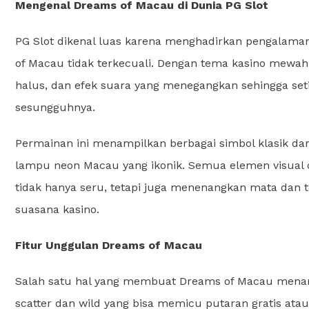
Mengenal Dreams of Macau di Dunia PG Slot
PG Slot dikenal luas karena menghadirkan pengalaman 
of Macau tidak terkecuali. Dengan tema kasino mewah
halus, dan efek suara yang menegangkan sehingga setia
sesungguhnya.
Permainan ini menampilkan berbagai simbol klasik dan
lampu neon Macau yang ikonik. Semua elemen visual 
tidak hanya seru, tetapi juga menenangkan mata dan
suasana kasino.
Fitur Unggulan Dreams of Macau
Salah satu hal yang membuat Dreams of Macau menari
scatter dan wild yang bisa memicu putaran gratis ata