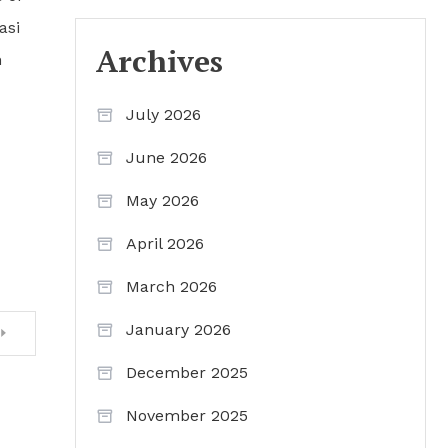
asi
Archives
n
July 2026
June 2026
May 2026
April 2026
March 2026
January 2026
December 2025
November 2025