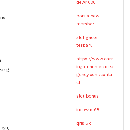
dewi1000
bonus new
ams
member
slot gacor
terbaru
https://www.carr
a
ingtonhomecarea
yang
gency.com/conta
ct
slot bonus
indowin168
qris 5k
nya,