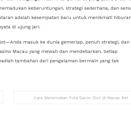
memadukan keberuntungan, strategi sederhana, dan sens
putaran adalah kesempatan baru untuk menikmati hibura
ata di ujung jari.
lot—Anda masuk ke dunia gemerlap, penuh strategi, dan
 kasino Macau yang mewah dan mendebarkan. Setiap
 hadiah tambahan dari pengalaman bermain yang tak
Cara Menemukan Pola Gacor Slot di Macau Bet