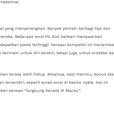
 maksimal.
l yang menyenangkan. Banyak pemain berbagi tips dan
 mereka. Beberapa versi PG Slot bahkan menawarkan
apatkan posisi tertinggi. Sensasi kompetisi ini menamba
 bermain untuk diri sendiri, tetapi juga untuk prestise d
inan terasa lebih hidup. Misalnya, saat memicu bonus at
ersendiri, seperti sorak-sorai di kasino nyata. Hal ini
kan sensasi “langsung berada di Macau”.