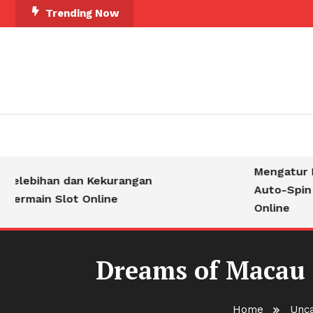
Skip
Trending Now
To
Content
Mengatur Kec
lebihan dan Kekurangan
Auto-Spin vs 
rmain Slot Online
Online
Dreams of Macau 
Home
Unca