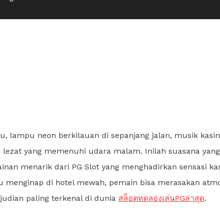
sakan Sensasi Kasino Langsung
, lampu neon berkilauan di sepanjang jalan, musik kasi
 lezat yang memenuhi udara malam. Inilah suasana yang
ainan menarik dari PG Slot yang menghadirkan sensasi ka
au menginap di hotel mewah, pemain bisa merasakan atm
udian paling terkenal di dunia
สล็อตทดลองเล่นPGล่าสุด
.