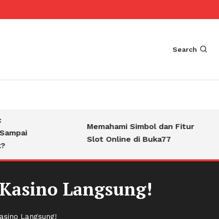
Search
Memahami Simbol dan Fitur
pai
Slot Online di Buka77
 Kasino Langsung!
asino Langsung!