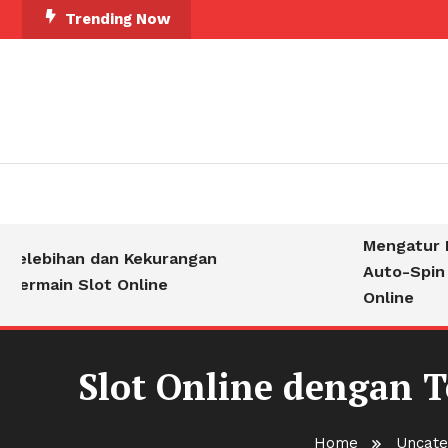
Skip
Trending Now
To
Content
Mengatur Kece
lebihan dan Kekurangan
Auto-Spin vs 
rmain Slot Online
Online
Slot Online dengan T
Home
Uncate