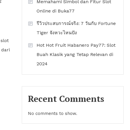
g
Memahami Simbol dan Fitur Slot
Online di Buka77
รีวิวประสบการณ์จริง: 7 วันกับ Fortune
Tiger จังหวะไหนปัง
slot
Hot Hot Fruit Habanero Pay77: Slot
 dari
Buah Klasik yang Tetap Relevan di
2024
Recent Comments
No comments to show.