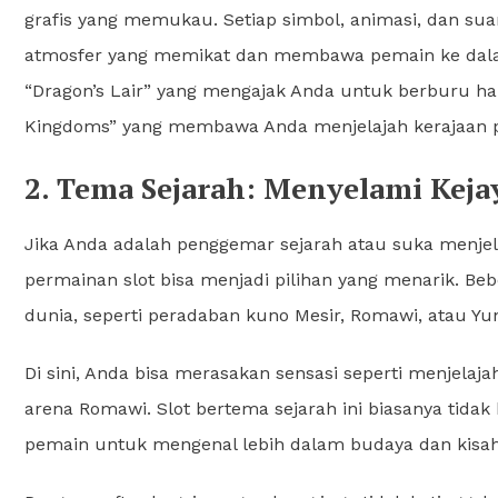
grafis yang memukau. Setiap simbol, animasi, dan su
atmosfer yang memikat dan membawa pemain ke dalam
“Dragon’s Lair” yang mengajak Anda untuk berburu har
Kingdoms” yang membawa Anda menjelajah kerajaan p
2. Tema Sejarah: Menyelami Keja
Jika Anda adalah penggemar sejarah atau suka menje
permainan slot bisa menjadi pilihan yang menarik. Be
dunia, seperti peradaban kuno Mesir, Romawi, atau Yu
Di sini, Anda bisa merasakan sensasi seperti menjelaj
arena Romawi. Slot bertema sejarah ini biasanya tida
pemain untuk mengenal lebih dalam budaya dan kisah