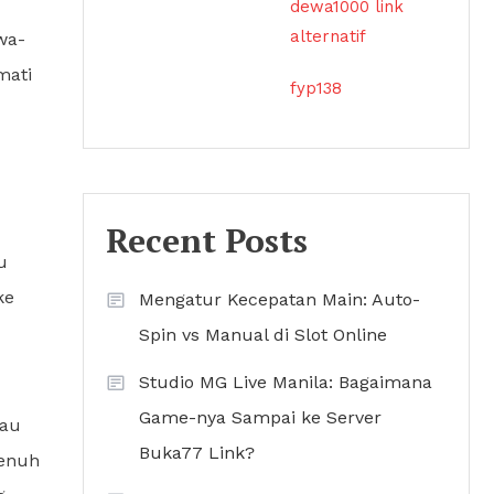
dewa1000 link
alternatif
wa-
mati
fyp138
Recent Posts
u
ke
Mengatur Kecepatan Main: Auto-
Spin vs Manual di Slot Online
Studio MG Live Manila: Bagaimana
Game-nya Sampai ke Server
tau
Buka77 Link?
penuh