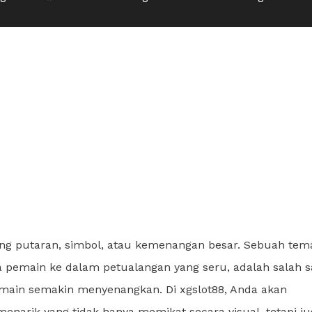
rik di xgslot88: Pilihan Terb
tang putaran, simbol, atau kemenangan besar. Sebuah tem
pemain ke dalam petualangan yang seru, adalah salah s
main semakin menyenangkan. Di xgslot88, Anda akan
narik yang tidak hanya memikat secara visual, tetapi ju