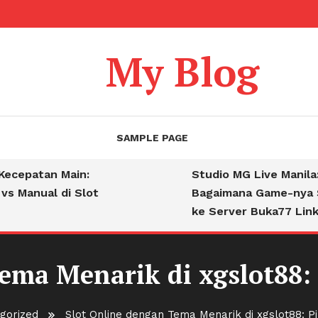
My Blog
SAMPLE PAGE
patan Main:
Studio MG Live Manila:
Manual di Slot
Bagaimana Game-nya Sam
ke Server Buka77 Link?
ema Menarik di xgslot88:
gorized
Slot Online dengan Tema Menarik di xgslot88: Pi