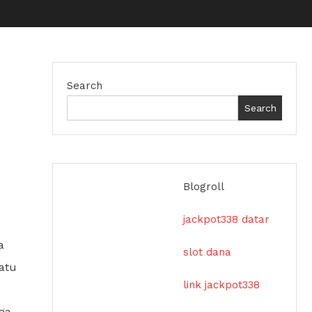
Search
Search
aik
Blogroll
jackpot338 datar
a
slot dana
atu
link jackpot338
ga